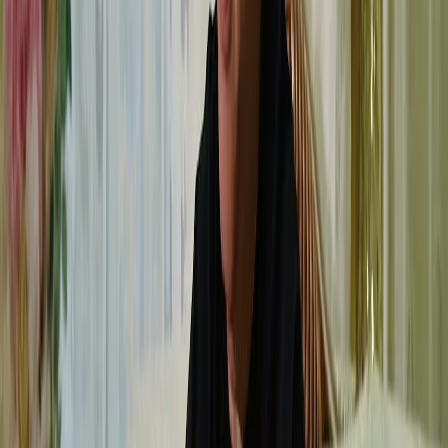
Nicolae Guta - M-am saturat de strainatate ( Video )
Nicolae Guta