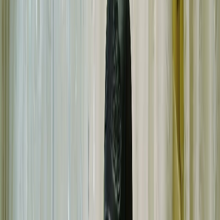
Nicolae Guta 🦂🔥 ❌ Satalana 💃💎 2026 💍 Nunta Bogdan \u0026
Alexandra
Nicolae Guta