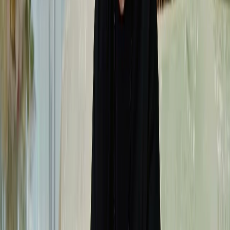
Nicolae Guta 💸 Banii Vin Banii Se Duc 2026 ❌ Nunta Bogdan
\u0026 Alexandra
Nicolae Guta
Nicolae Guta 🦂🔥 ❌ Satalana 💃💎 2026 💍 Nunta Bogdan \u0026
Alexandra
Nicolae Guta