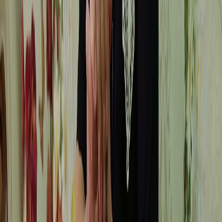
Nicolae Guta || Eu Ma Joc Cu Bani || Live 2025 || Botez Miray ||
Culita \u0026 Daniela Sterp
Nicolae Guta