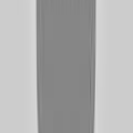
Nicolae Guta - Beau si plang ( Video ) 2026
Nicolae Guta