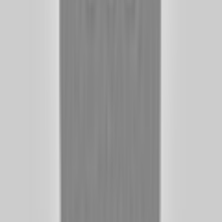
Nicolae Guta 💸 Banii Vin Banii Se Duc 2026 ❌ Nunta Bogdan
\u0026 Alexandra
Nicolae Guta
Nicolae Guta 🦂🔥 ❌ Satalana 💃💎 2026 💍 Nunta Bogdan \u0026
Alexandra
Nicolae Guta