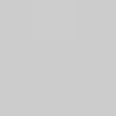
Nicolae Guta - Tu esti motivul existentei mele [Video Oficial] 2026
Nicolae Guta
Nicolae Guta si Marco Italiano - A innebunit planeta [video oficial]
2025
Nicolae Guta