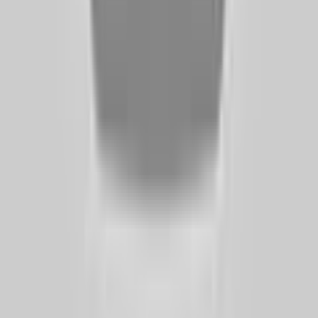
Nicolae Guta || Asta Seară Mă Simt Bine|| Live 2025 Botez Miray
Daniela \u0026 Culita Sterp
Nicolae Guta
Nicolae Guta - Nu te uita in urma ta ( Video ) Varianta Tiganeste
Nicolae Guta