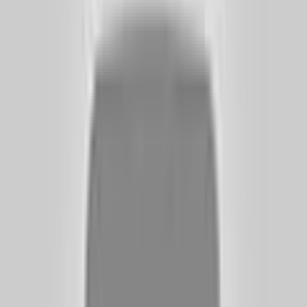
Nicolae Guta - Beau si plang ( Video ) 2026
Nicolae Guta
Nicolae Guta || Asta Seară Mă Simt Bine|| Live 2025 Botez Miray
Daniela \u0026 Culita Sterp
Nicolae Guta